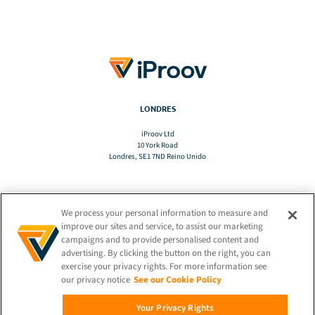
LONDRES
iProov Ltd
10 York Road
Londres, SE1 7ND Reino Unido
We process your personal information to measure and
TRADUCIR
improve our sites and service, to assist our marketing
campaigns and to provide personalised content and
advertising. By clicking the button on the right, you can
ES
exercise your privacy rights. For more information see
our privacy notice
See our Cookie Policy
MANTENTE CONECTADO
Your Privacy Rights