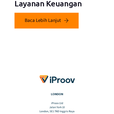
Layanan Keuangan
Baca Lebih Lanjut
LONDON
iProov Ltd
Jalan York 10
London, SE1 7ND Inggris Raya