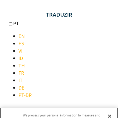
TRADUZIR
PT
EN
ES
VI
ID
TH
FR
IT
DE
PT-BR
MANTER-SE LIGADO!
We process your personal information to measure and