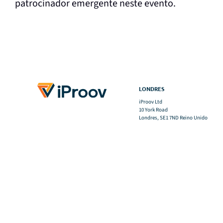
patrocinador emergente neste evento.
LONDRES
iProov Ltd
10 York Road
Londres, SE1 7ND Reino Unido