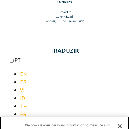
LONDRES
iProov Ltd
10 York Road
Londres, SE1 7ND Reino Unido
TRADUZIR
PT
EN
ES
VI
ID
TH
FR
IT
We process your personal information to measure and