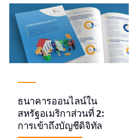
ธนาคารออนไลน์ใน
สหรัฐอเมริกาส่วนที่ 2:
การเข้าถึงบัญชีดิจิทัล