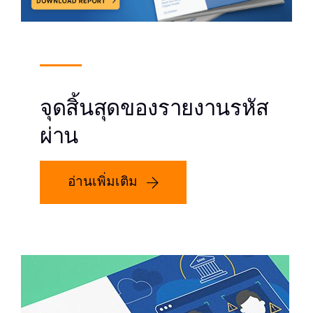
จุดสิ้นสุดของรายงานรหัส
ผ่าน
อ่านเพิ่มเติม