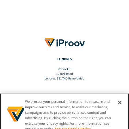
LONDRES
iProov Ltd
10 York Road
Londres, SE1 7ND Reino Unido
We process your personal information to measure and
TRADUCIR
improve our sites and service, to assist our marketing
campaigns and to provide personalised content and
advertising. By clicking the button on the right, you can
ES
exercise your privacy rights. For more information see