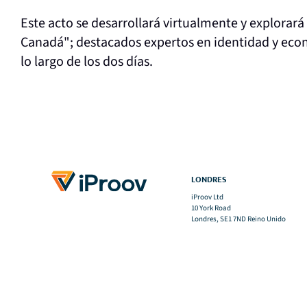
Este acto se desarrollará virtualmente y explorará
Canadá"; destacados expertos en identidad y econo
lo largo de los dos días.
LONDRES
iProov Ltd
10 York Road
Londres, SE1 7ND Reino Unido