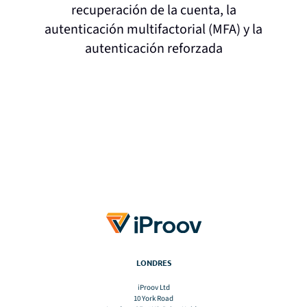
LONDRES
iProov Ltd
10 York Road