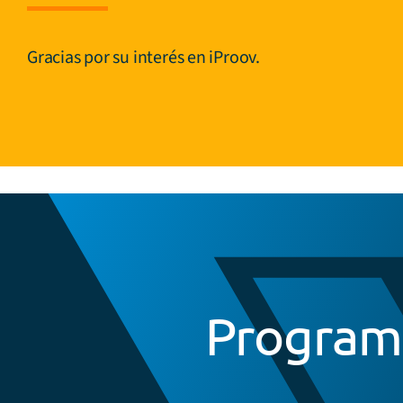
Gracias por su interés en iProov.
Programe