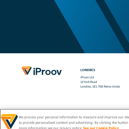
LONDRES
iProov Ltd
10 York Road
Londres, SE1 7ND Reino Unido
We process your personal information to measure and improve our site
to provide personalised content and advertising. By clicking the button 
more information see our privacy notice
See our Cookie Policy