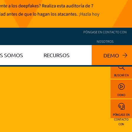
te a los deepfakes? Realiza esta auditoría de 7
dad antes de que lo hagan los atacantes.
¡Hazla hoy
PÓNGASE EN CONTACTO CON
NOSOTROS
ES SOMOS
RECURSOS
DEMO
BUSCAR EN
DEMO
PÓNGASE EN
CONTACTO
CON