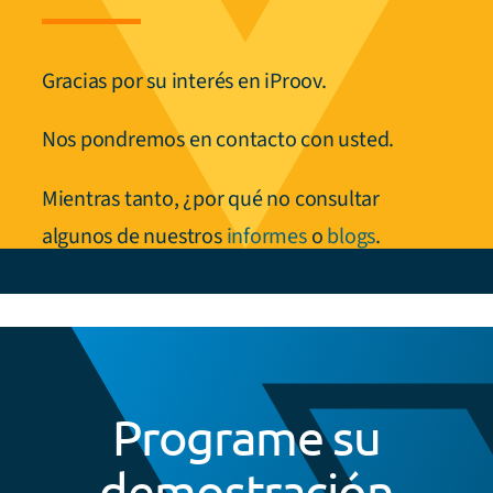
Gracias por su interés en iProov.
Nos pondremos en contacto con usted.
Mientras tanto, ¿por qué no consultar
algunos de nuestros
informes
o
blogs
.
Programe su
demostración