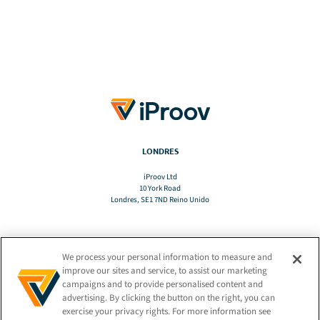
LONDRES
iProov Ltd
10 York Road
Londres, SE1 7ND Reino Unido
We process your personal information to measure and
TRADUCIR
improve our sites and service, to assist our marketing
campaigns and to provide personalised content and
advertising. By clicking the button on the right, you can
ES
exercise your privacy rights. For more information see