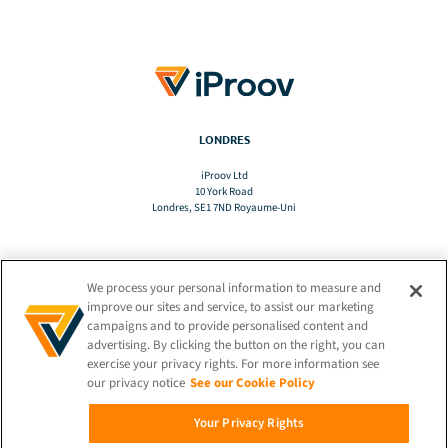
LONDRES
iProov Ltd
10 York Road
Londres, SE1 7ND Royaume-Uni
We process your personal information to measure and
TRADUCTION
improve our sites and service, to assist our marketing
campaigns and to provide personalised content and
advertising. By clicking the button on the right, you can
FR
exercise your privacy rights. For more information see
our privacy notice
See our Cookie Policy
RESTEZ CONNECTÉ !
Your Privacy Rights