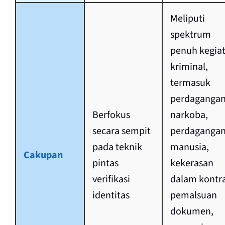
Meliputi
spektrum
penuh kegia
kriminal,
termasuk
perdaganga
Berfokus
narkoba,
secara sempit
perdaganga
pada teknik
manusia,
Cakupan
pintas
kekerasan
verifikasi
dalam kontr
identitas
pemalsuan
dokumen,