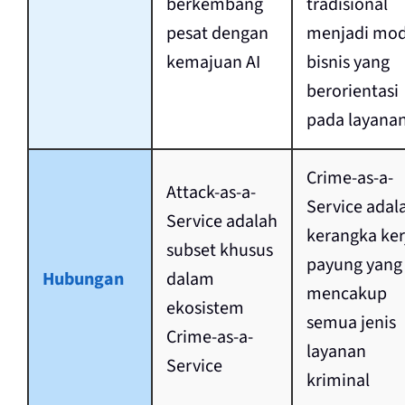
berkembang
tradisional
pesat dengan
menjadi mod
kemajuan AI
bisnis yang
berorientasi
pada layana
Crime-as-a-
Attack-as-a-
Service adal
Service adalah
kerangka ker
subset khusus
payung yang
Hubungan
dalam
mencakup
ekosistem
semua jenis
Crime-as-a-
layanan
Service
kriminal