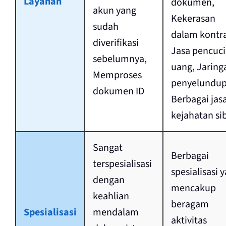
Layanan
dokumen,
akun yang
Kekerasan
sudah
dalam kontr
diverifikasi
Jasa pencuc
sebelumnya,
uang, Jaring
Memproses
penyelundup
dokumen ID
Berbagai jas
kejahatan si
Sangat
Berbagai
terspesialisasi
spesialisasi 
dengan
mencakup
keahlian
beragam
Spesialisasi
mendalam
aktivitas