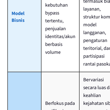
termasuk bi
kebutuhan
layanan,
bypass
Model
struktur komi
Bisnis
tertentu,
model
penjualan
langganan,
identitas/akun
pengaturan
berbasis
teritorial, da
volume
partisipasi
rantai pasok
Bervariasi
secara luas d
keahlian
Berfokus pada
kejahatan si