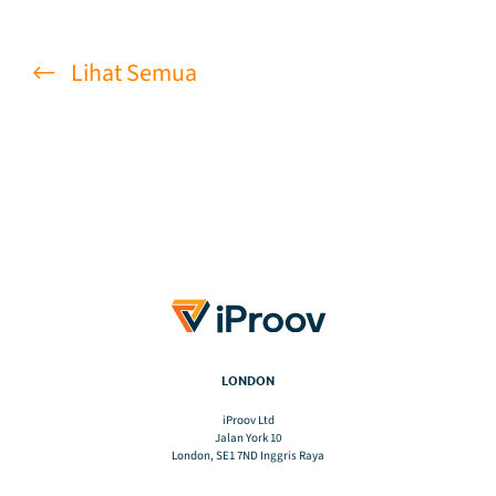
Lihat Semua
LONDON
iProov Ltd
Jalan York 10
London, SE1 7ND Inggris Raya