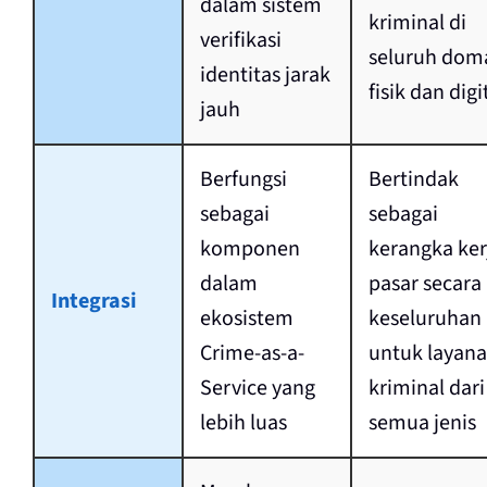
dalam sistem
kriminal di
verifikasi
seluruh dom
identitas jarak
fisik dan digi
jauh
Berfungsi
Bertindak
sebagai
sebagai
komponen
kerangka ker
dalam
pasar secara
Integrasi
ekosistem
keseluruhan
Crime-as-a-
untuk layan
Service yang
kriminal dari
lebih luas
semua jenis