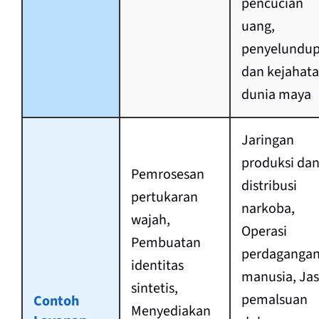
pencucian
uang,
penyelundup
dan kejahat
dunia maya
Jaringan
produksi da
Pemrosesan
distribusi
pertukaran
narkoba,
wajah,
Operasi
Pembuatan
perdaganga
identitas
manusia, Ja
sintetis,
pemalsuan
Contoh
Menyediakan