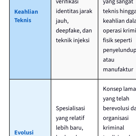
verifikasi
yang sangat
identitas jarak
teknis hingg
Keahlian
Teknis
jauh,
keahlian da
deepfake, dan
operasi krim
teknik injeksi
fisik seperti
penyelundu
atau
manufaktur
Konsep lama
yang telah
Spesialisasi
berevolusi da
yang relatif
organisasi
lebih baru,
kriminal
Evolusi