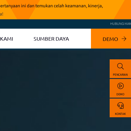
pertanyaan ini dan temukan celah keamanan, kinerja,
ga
!
HUBUNGI KAM
 KAMI
SUMBER DAYA
DEMO
PENCARIAN
DEMO
KONTAK