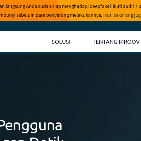
ran langsung Anda sudah siap menghadapi deepfake? Ikuti audit 7 
rsembunyi sebelum para penyerang melakukannya.
Ikuti sekarang ju
SOLUSI
TENTANG IPROOV
 Pengguna