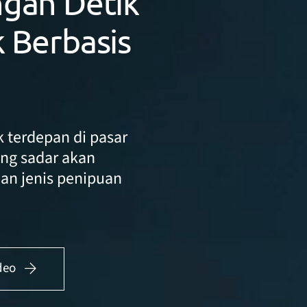
gan Detik
 Berbasis
 terdepan di pasar
ing sadar akan
an jenis penipuan
deo