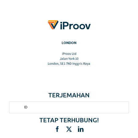
LONDON
iProov Ltd
Jalan York 10
London, SE1 7ND Inggris Raya
TERJEMAHAN
ID
TETAP TERHUBUNG!