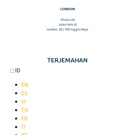
LONDON
iProov Ltd
Jalan York 10
London, SE1 7ND Inggris Raya
TERJEMAHAN
ID
EN
ES
VI
TH
FR
IT