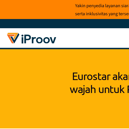
Loncat
Yakin penyedia layanan sia
ke
serta inklusivitas yang te
konten
Eurostar ak
wajah untuk 