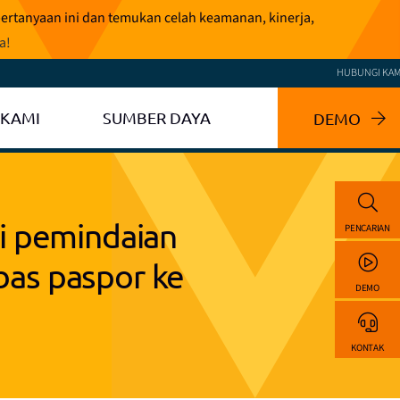
pertanyaan ini dan temukan celah keamanan, kinerja,
ga
!
HUBUNGI KAM
 KAMI
SUMBER DAYA
DEMO
i pemindaian
PENCARIAN
bas paspor ke
DEMO
KONTAK