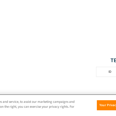
T
ID
© 2026 iProov |
Kebijakan Privasi
s and service, to assist our marketing campaigns and
Your Priva
on the right, you can exercise your privacy rights. For