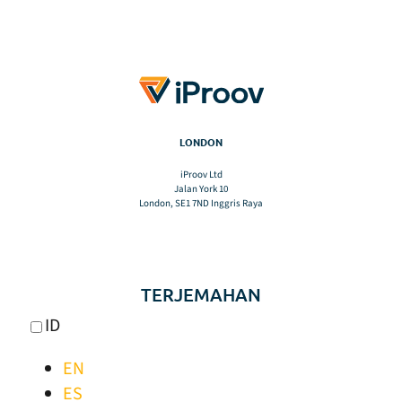
LONDON
iProov Ltd
Jalan York 10
London, SE1 7ND Inggris Raya
TERJEMAHAN
ID
EN
ES