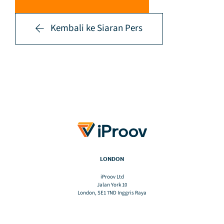
Kembali ke Siaran Pers
LONDON
iProov Ltd
Jalan York 10
London, SE1 7ND Inggris Raya