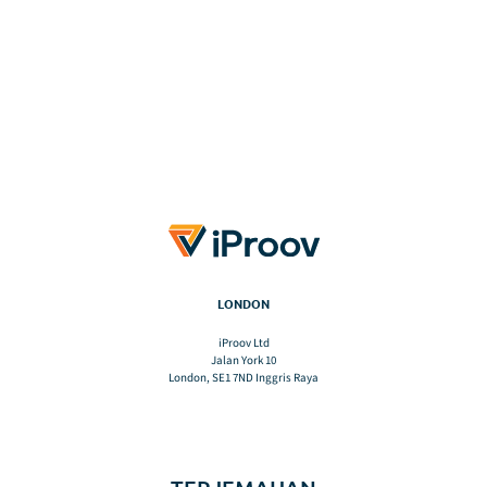
LONDON
iProov Ltd
Jalan York 10
London, SE1 7ND Inggris Raya