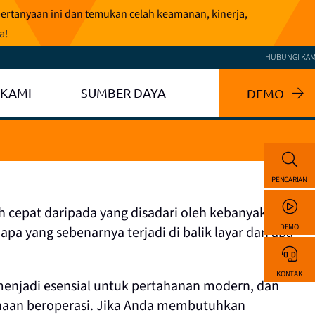
pertanyaan ini dan temukan celah keamanan, kinerja,
ga
!
HUBUNGI KAM
 KAMI
SUMBER DAYA
DEMO
PENCARIAN
h cepat daripada yang disadari oleh kebanyakan
DEMO
 apa yang sebenarnya terjadi di balik layar dan apa
KONTAK
menjadi esensial untuk pertahanan modern, dan
sahaan beroperasi. Jika Anda membutuhkan