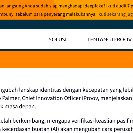
ran langsung Anda sudah siap menghadapi deepfake? Ikuti audit 7 
rsembunyi sebelum para penyerang melakukannya.
Ikuti sekarang ju
SOLUSI
TENTANG IPROOV
engubah lanskap identitas dengan kecepatan yang lebi
 Palmer, Chief Innovation Officer iProov, menjelaskan
uk masa depan.
lah berkembang, mengapa verifikasi keaslian pasif 
leh kecerdasan buatan (AI) akan mengubah cara peru