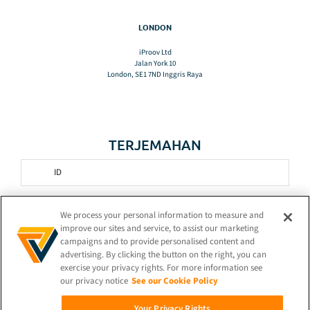
LONDON
iProov Ltd
Jalan York 10
London, SE1 7ND Inggris Raya
TERJEMAHAN
ID
TETAP TERHUBUNG!
We process your personal information to measure and
improve our sites and service, to assist our marketing
campaigns and to provide personalised content and
advertising. By clicking the button on the right, you can
exercise your privacy rights. For more information see
our privacy notice
See our Cookie Policy
© 2026 iProov |
Kebijakan Privasi
Your Privacy Rights