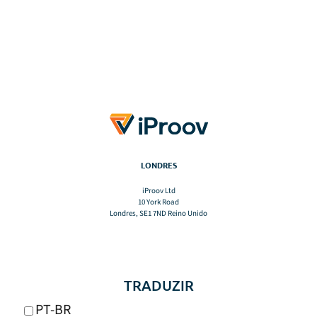
LONDRES
iProov Ltd
10 York Road
Londres, SE1 7ND Reino Unido
TRADUZIR
PT-BR