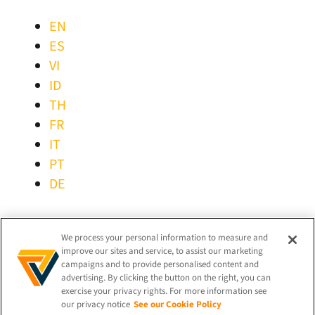
EN
ES
VI
ID
TH
FR
IT
PT
DE
FIQUE CONECTADO!
We process your personal information to measure and
improve our sites and service, to assist our marketing
campaigns and to provide personalised content and
advertising. By clicking the button on the right, you can
exercise your privacy rights. For more information see
our privacy notice
See our Cookie Policy
© 2026 iProov |
Política de Privacidade