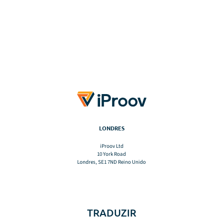
LONDRES
iProov Ltd
10 York Road
Londres, SE1 7ND Reino Unido
TRADUZIR