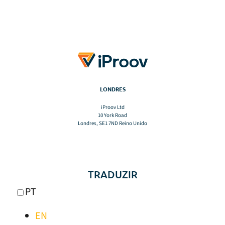
LONDRES
iProov Ltd
10 York Road
Londres, SE1 7ND Reino Unido
TRADUZIR
PT
EN