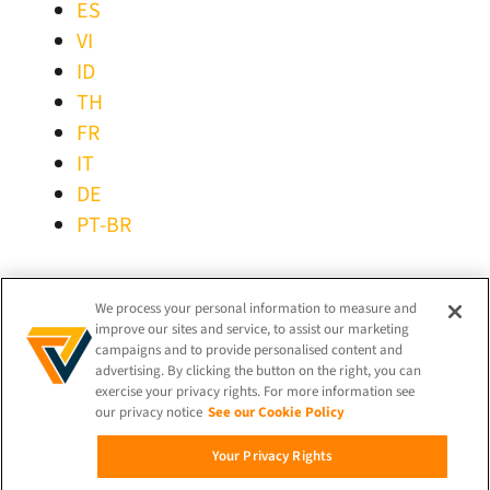
ES
VI
ID
TH
FR
IT
DE
PT-BR
MANTER-SE LIGADO!
We process your personal information to measure and
improve our sites and service, to assist our marketing
campaigns and to provide personalised content and
advertising. By clicking the button on the right, you can
exercise your privacy rights. For more information see
our privacy notice
See our Cookie Policy
© 2026 iProov |
Política de Privacidade
Your Privacy Rights