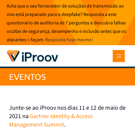
Saltar
Acha que o seu fornecedor de soluções de transmissão ao
para
vivo está preparado para o deepfake? Responda a este
o
questionário de auditoria de 7 perguntas e descubra falhas
conteúdo
ocultas de segurança, desempenho e inclusão antes que os
atacantes
o
façam.
Responda hoje mesmo
!
EVENTOS
Junte-se ao iProov nos dias 11 e 12 de maio de
2021 na
Gartner Identity & Access
Management Summit
.