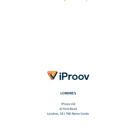
LONDRES
iProov Ltd
10 York Road
Londres, SE1 7ND Reino Unido