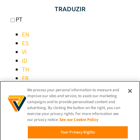
TRADUZIR
PT
EN
ES
VI
ID
TH
FR
IT
We process your personal information to measure and
DE
improve our sites and service, to assist our marketing
campaigns and to provide personalised content and
PT-BR
advertising. By clicking the button on the right, you can
exercise your privacy rights. For more information see
our privacy notice
See our Cookie Policy
MANTER-SE LIGADO!
Your Privacy Rights