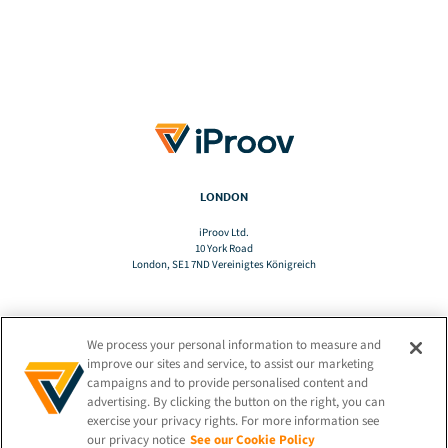
LONDON
iProov Ltd.
10 York Road
London, SE1 7ND Vereinigtes Königreich
We process your personal information to measure and
TRANSLATE
improve our sites and service, to assist our marketing
campaigns and to provide personalised content and
advertising. By clicking the button on the right, you can
DE
exercise your privacy rights. For more information see
our privacy notice
See our Cookie Policy
BLEIBEN SIE VERBUNDEN!