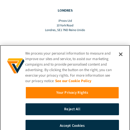
LONDRES
iProov Ltd
10 York Road
Londres, SE1 7ND Reino Unido
We process your personal information to measure and
TRADUZIR
improve our sites and service, to assist our marketing
campaigns and to provide personalised content and
advertising. By clicking the button on the right, you can
PT
exercise your privacy rights. For more information see
our privacy notice
See our Cookie Policy
MANTER-SE LIGADO!
Your Privacy Rights
Reject All
© 2026 iProov |
Política de Privacidade
Accept Cookies