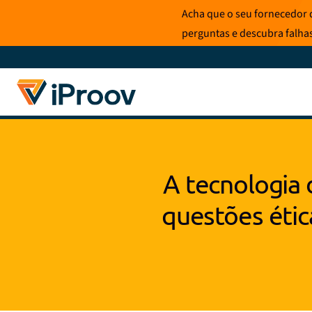
Saltar
Acha que o seu fornecedor d
para
perguntas e descubra falha
o
conteúdo
A tecnologia 
questões étic