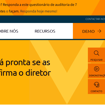
? Responda a este questionário de auditoria de 7
ntes
o
façam.
Responda hoje mesmo
!
CONTACTAR-NO
OBRE NÓS
RECURSOS
DEMO
á pronta se as
PESQUISAR
irma o diretor
DEMONSTRAÇ
CONTACTO