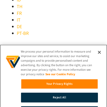
TH
FR
IT
DE
PT-BR
MANTER-SE LIGADO!
We process your personal information to measure and
improve our sites and service, to assist our marketing
campaigns and to provide personalised content and
advertising. By clicking the button on the right, you can
exercise your privacy rights. For more information see
our privacy notice
See our Cookie Policy
© 2026 iProov |
Política de Privacidade
Your Privacy Rights
Pesquisar
Reject All
Demonstração
Contacto