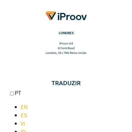
LONDRES
iProov Ltd
10 York Road
Londres, SE1 7ND Reino Unido
TRADUZIR
PT
EN
ES
VI
ID