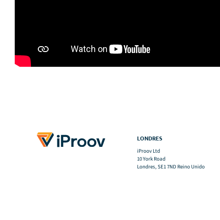
LONDRES
iProov Ltd
10 York Road
Londres, SE1 7ND Reino Unido