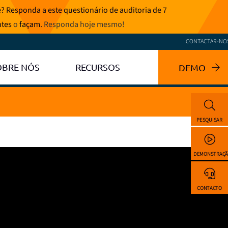
? Responda a este questionário de auditoria de 7
ntes
o
façam.
Responda hoje mesmo
!
CONTACTAR-NO
OBRE NÓS
RECURSOS
DEMO
PESQUISAR
DEMONSTRAÇ
CONTACTO