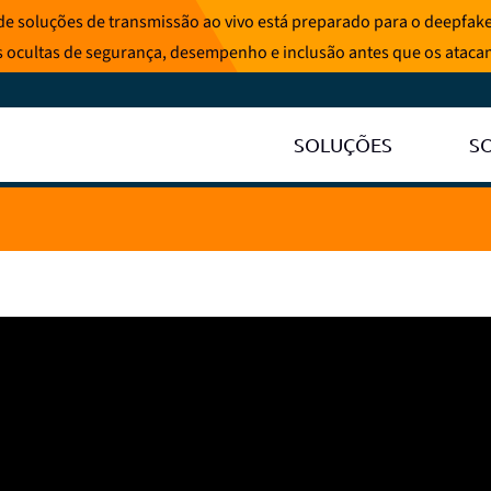
e soluções de transmissão ao vivo está preparado para o deepfake
s ocultas de segurança, desempenho e inclusão antes que os ataca
SOLUÇÕES
S