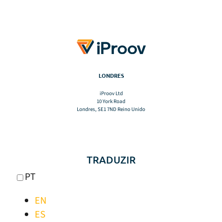
LONDRES
iProov Ltd
10 York Road
Londres, SE1 7ND Reino Unido
TRADUZIR
PT
EN
ES