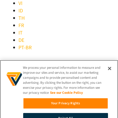
VI
ID
TH
FR
IT
DE
PT-BR
MANTER-SE LIGADO!
We process your personal information to measure and
improve our sites and service, to assist our marketing
campaigns and to provide personalised content and
advertising. By clicking the button on the right, you can
exercise your privacy rights. For more information see
our privacy notice
See our Cookie Policy
© 2026 iProov |
Política de Privacidade
Your Privacy Rights
Pesquisar