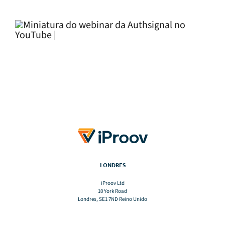
LONDRES
iProov Ltd
10 York Road
Londres, SE1 7ND Reino Unido