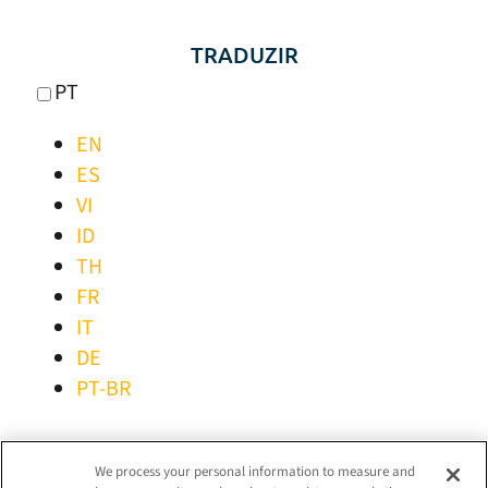
TRADUZIR
PT
EN
ES
VI
ID
TH
FR
IT
DE
PT-BR
MANTER-SE LIGADO!
We process your personal information to measure and