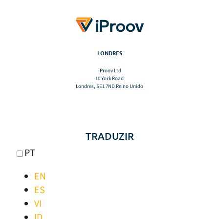
LONDRES
iProov Ltd
10 York Road
Londres, SE1 7ND Reino Unido
TRADUZIR
PT
EN
ES
VI
ID