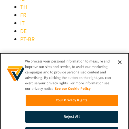
TH
FR
IT
DE
PT-BR
MANTER-SE LIGADO!
We process your personal information to measure and
improve our sites and service, to assist our marketing
campaigns and to provide personalised content and
advertising. By clicking the button on the right, you can
exercise your privacy rights. For more information see
our privacy notice
See our Cookie Policy
© 2026 iProov |
Política de Privacidade
Your Privacy Rights
Pesquisar
Reject All
Demonstração
Contacto