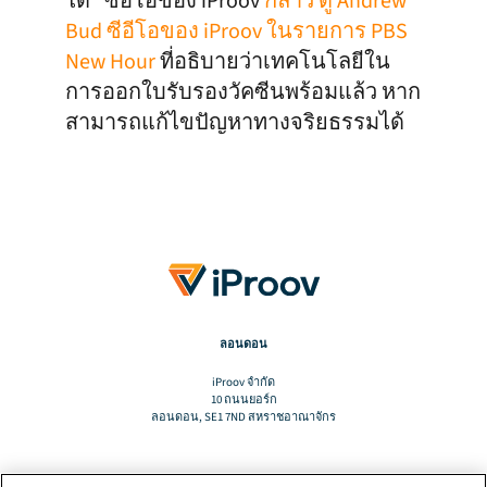
ได้” ซีอีโอของ iProov
กล่าว ดู Andrew
Bud ซีอีโอของ iProov ในรายการ PBS
New Hour
ที่อธิบายว่าเทคโนโลยีใน
การออกใบรับรองวัคซีนพร้อมแล้ว หาก
สามารถแก้ไขปัญหาทางจริยธรรมได้
ลอนดอน
iProov จํากัด
10 ถนนยอร์ก
ลอนดอน, SE1 7ND สหราชอาณาจักร