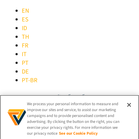
EN
ES
ID
TH
FR
IT
PT
DE
PT-BR
GIỮ KẾT NỐI!
We process your personal information to measure and
improve our sites and service, to assist our marketing
campaigns and to provide personalised content and
advertising. By clicking the button on the right, you can
exercise your privacy rights. For more information see
our privacy notice
See our Cookie Policy
© 2026 iProov |
Chính sách bảo mật