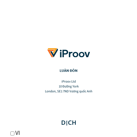
LUÂN ĐÔN
iProov Ltd
10 Đường York
London, SE1 7ND Vương quốc Anh
DỊCH
VI