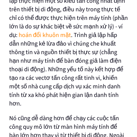
lập thực hiện một số kiểu tấn công nhất định
trên thiết bị di động, điều này trong thực tế
chỉ có thể được thực hiện trên máy tính (phần
lớn là do sự khác biệt về sức mạnh xử lý) - ví
dụ:
hoán đổi khuôn mặt
. Trình giả lập hấp
dẫn những kẻ lừa đảo vì chúng che khuất
thông tin và nguồn thiết bị thực sự (chẳng
hạn như máy tính để bàn đóng giả làm điện
thoại di động). Những yếu tố này kết hợp để
tạo ra các vectơ tấn công rất tinh vi, khiến
một số nhà cung cấp dịch vụ xác minh danh
tính từ xa khó phát hiện gian lận danh tính
hơn.
Nó cũng dễ dàng hơn để chạy các cuộc tấn
công quy mô lớn từ màn hình máy tính để
bàn lớn hơn thay vì từ thiết bị di động. Ngoài