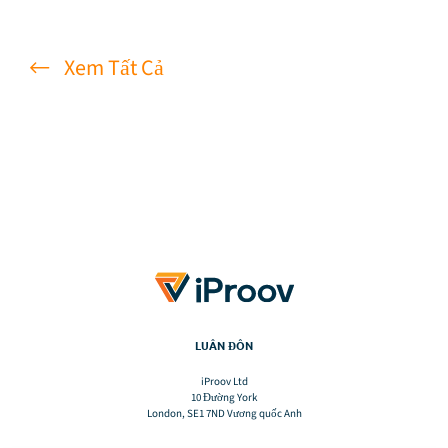
Xem Tất Cả
LUÂN ĐÔN
iProov Ltd
10 Đường York
London, SE1 7ND Vương quốc Anh