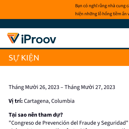
Bỏ
Bạn có nghĩ rằng nhà cung cấ
để
hiện những lỗ hổng tiềm ẩn v
qua
phần
nội
dung
SỰ KIỆN
Tháng Mười 26, 2023 – Tháng Mười 27, 2023
Vị trí:
Cartagena, Columbia
Tại sao nên tham dự?
"Congreso de Prevención del Fraude y Seguridad"