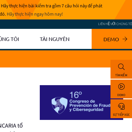
 Hãy thực hiện bài kiểm tra gồm 7 câu hỏi này để phát
 đó.
Hãy thực hiện ngay hôm nay
!
LIÊN HỆ VỚI CHÚNG TÔ
ÚNG TÔI
TÀI NGUYÊN
DEMO
TÌM KIẾM
DEMO
SỰ TIẾP XÚC
NCARIA tổ