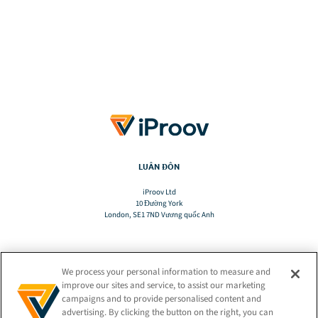
LUÂN ĐÔN
iProov Ltd
10 Đường York
London, SE1 7ND Vương quốc Anh
We process your personal information to measure and
DỊCH
improve our sites and service, to assist our marketing
campaigns and to provide personalised content and
advertising. By clicking the button on the right, you can
VI