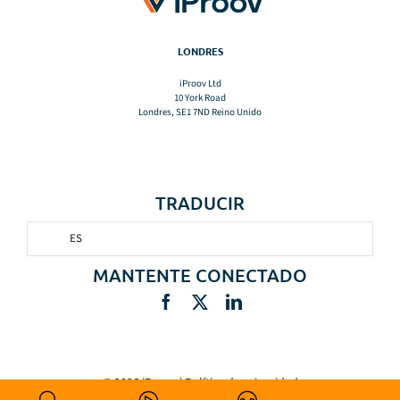
LONDRES
iProov Ltd
10 York Road
Londres, SE1 7ND Reino Unido
TRADUCIR
ES
MANTENTE CONECTADO
© 2026 iProov |
Política de privacidad