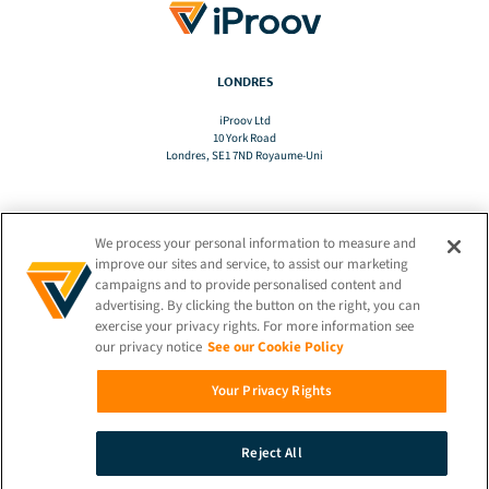
LONDRES
iProov Ltd
10 York Road
Londres, SE1 7ND Royaume-Uni
We process your personal information to measure and
TRADUCTION
improve our sites and service, to assist our marketing
campaigns and to provide personalised content and
advertising. By clicking the button on the right, you can
FR
exercise your privacy rights. For more information see
our privacy notice
See our Cookie Policy
RESTEZ CONNECTÉ !
Your Privacy Rights
Reject All
© 2026 iProov |
Politique de confidentialité