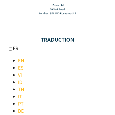
iProov Ltd
10 York Road
Londres, SE1 7ND Royaume-Uni
TRADUCTION
FR
EN
ES
VI
ID
TH
IT
PT
DE