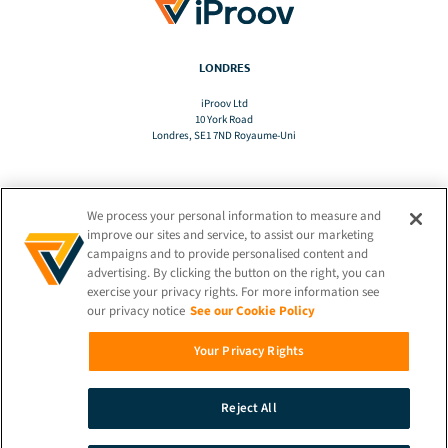
LONDRES
iProov Ltd
10 York Road
Londres, SE1 7ND Royaume-Uni
We process your personal information to measure and
TRADUCTION
improve our sites and service, to assist our marketing
campaigns and to provide personalised content and
advertising. By clicking the button on the right, you can
FR
exercise your privacy rights. For more information see
our privacy notice
See our Cookie Policy
RESTEZ CONNECTÉ !
Your Privacy Rights
Reject All
© 2026 iProov |
Politique de confidentialité