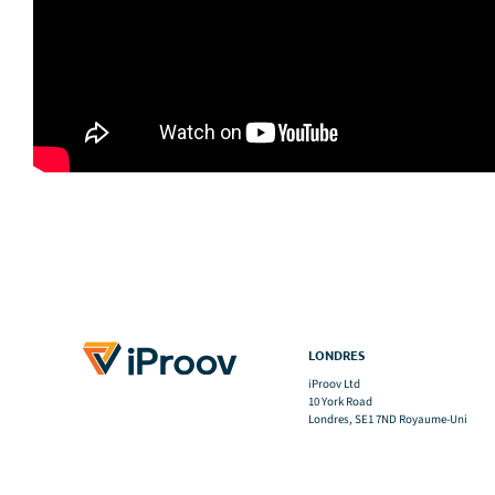
LONDRES
iProov Ltd
10 York Road
Londres, SE1 7ND Royaume-Uni