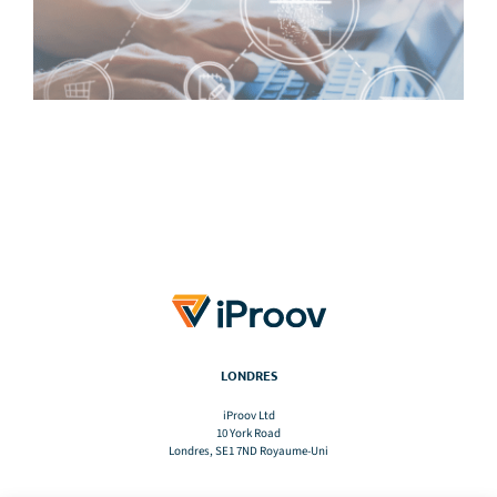
LONDRES
iProov Ltd
10 York Road
Londres, SE1 7ND Royaume-Uni