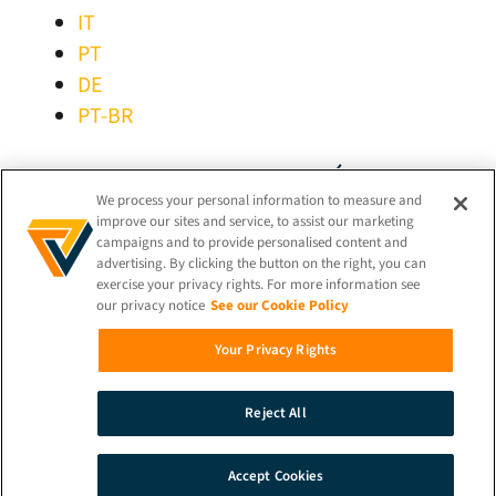
IT
PT
DE
PT-BR
RESTEZ CONNECTÉ !
We process your personal information to measure and
improve our sites and service, to assist our marketing
campaigns and to provide personalised content and
advertising. By clicking the button on the right, you can
exercise your privacy rights. For more information see
our privacy notice
See our Cookie Policy
© 2026 iProov |
Politique de confidentialité
Your Privacy Rights
Recherche
Reject All
Démonstration
Contact
Accept Cookies