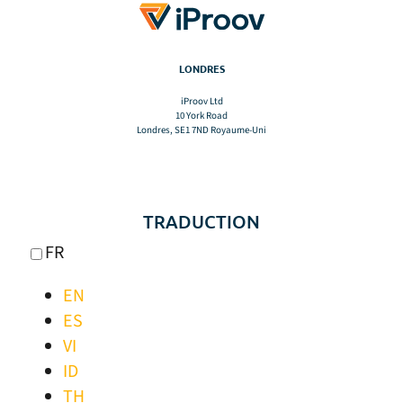
LONDRES
iProov Ltd
10 York Road
Londres, SE1 7ND Royaume-Uni
TRADUCTION
FR
EN
ES
VI
ID
TH