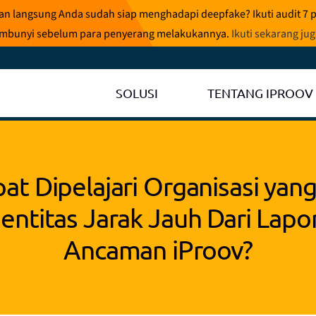
ran langsung Anda sudah siap menghadapi deepfake? Ikuti audit 7 
rsembunyi sebelum para penyerang melakukannya.
Ikuti sekarang ju
SOLUSI
TENTANG IPROOV
at Dipelajari Organisasi ya
Identitas Jarak Jauh Dari Lapor
Ancaman iProov?