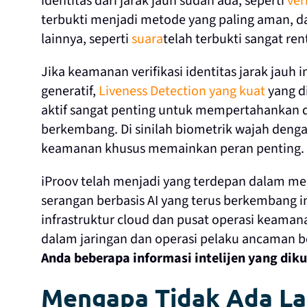
identitas dari jarak jauh sudah ada, seperti
ver
terbukti menjadi metode yang paling aman, da
lainnya, seperti
suara
telah terbukti sangat ren
Jika keamanan verifikasi identitas jarak jauh
generatif,
Liveness Detection yang kuat
yang d
aktif sangat penting untuk mempertahankan di
berkembang. Di sinilah biometrik wajah dengan
keamanan khusus memainkan peran penting.
iProov telah menjadi yang terdepan dalam m
serangan berbasis AI yang terus berkembang i
infrastruktur cloud dan pusat operasi keama
dalam jaringan dan operasi pelaku ancaman 
Anda beberapa informasi intelijen yang dik
Mengapa Tidak Ada La