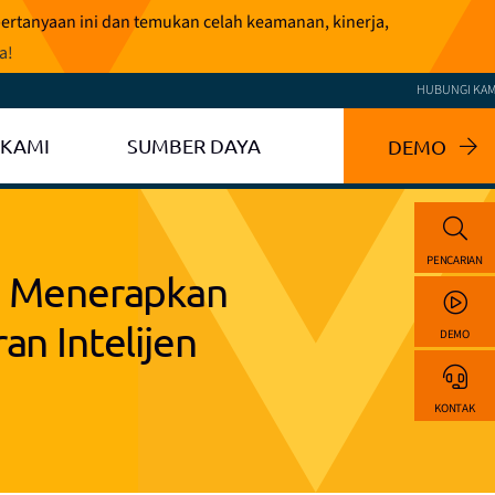
pertanyaan ini dan temukan celah keamanan, kinerja,
ga
!
HUBUNGI KAM
 KAMI
SUMBER DAYA
DEMO
PENCARIAN
ng Menerapkan
an Intelijen
DEMO
KONTAK