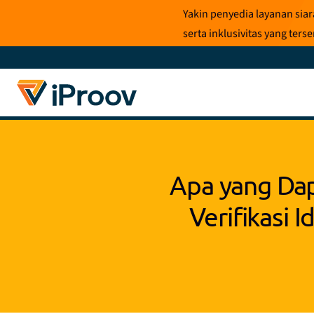
Loncat
Yakin penyedia layanan sia
ke
serta inklusivitas yang te
konten
Apa yang Dap
Verifikasi 