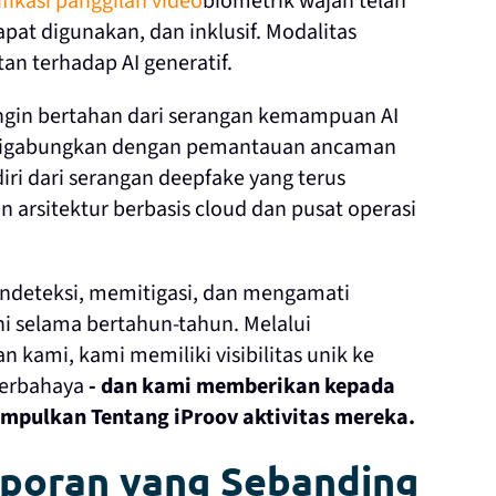
ifikasi panggilan video
biometrik wajah telah
pat digunakan, dan inklusif. Modalitas
tan terhadap AI generatif.
 ingin bertahan dari serangan kemampuan AI
igabungkan dengan pemantauan ancaman
ri dari serangan deepfake yang terus
 arsitektur berbasis cloud dan pusat operasi
endeteksi, memitigasi, dan mengamati
ni selama bertahun-tahun. Melalui
nan kami,
kami memiliki visibilitas unik ke
berbahaya
- dan kami memberikan kepada
umpulkan Tentang iProov aktivitas mereka.
poran yang Sebanding