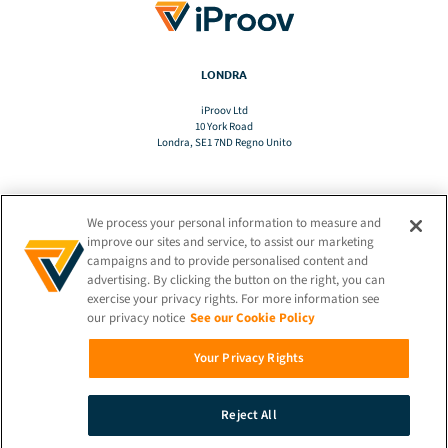
LONDRA
iProov Ltd
10 York Road
Londra, SE1 7ND Regno Unito
We process your personal information to measure and
TRADURRE
improve our sites and service, to assist our marketing
campaigns and to provide personalised content and
advertising. By clicking the button on the right, you can
IT
exercise your privacy rights. For more information see
our privacy notice
See our Cookie Policy
RIMANETE CONNESSI!
Your Privacy Rights
Reject All
© 2026 iProov |
Informativa sulla privacy