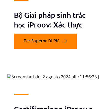
Bộ Giải pháp sinh trắc
học iProov: Xác thực
Per Saperne Di Più