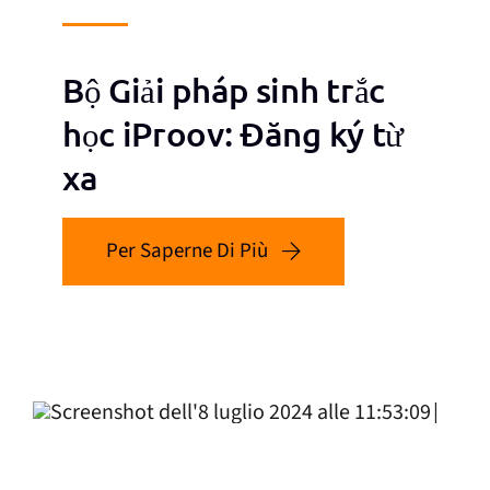
Bộ Giải pháp sinh trắc
học iProov: Đăng ký từ
xa
Per Saperne Di Più